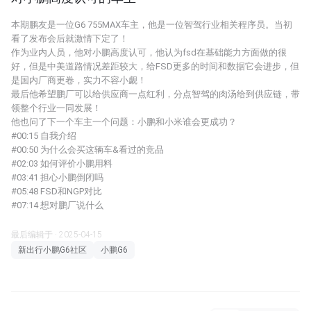
本期鹏友是一位G6 755MAX车主，他是一位智驾行业相关程序员。当初
看了发布会后就激情下定了！
作为业内人员，他对小鹏高度认可，他认为fsd在基础能力方面做的很
好，但是中美道路情况差距较大，给FSD更多的时间和数据它会进步，但
是国内厂商更卷，实力不容小觑！
最后他希望鹏厂可以给供应商一点红利，分点智驾的肉汤给到供应链，带
领整个行业一同发展！
他也问了下一个车主一个问题：小鹏和小米谁会更成功？
#00:15 自我介绍
#00:50 为什么会买这辆车&看过的竞品
#02:03 如何评价小鹏用料
#03:41 担心小鹏倒闭吗
#05:48 FSD和NGP对比
#07:14 想对鹏厂说什么
最后编辑于 · 2025-04-15
新出行小鹏G6社区
小鹏G6