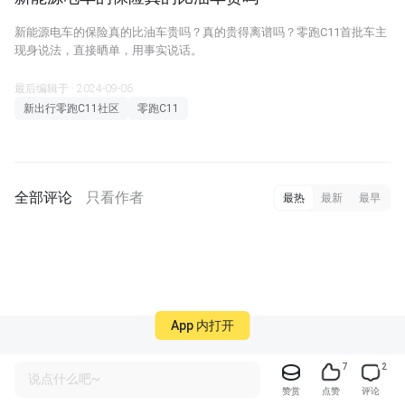
新能源电车的保险真的比油车贵吗？真的贵得离谱吗？零跑C11首批车主
现身说法，直接晒单，用事实说话。
最后编辑于 · 2024-09-06
新出行零跑C11社区
零跑C11
全部评论
只看作者
最热
最新
最早
App 内打开
7
2
说点什么吧~
赞赏
点赞
评论