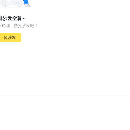
排沙发空着～
评论哦，快抢沙发吧！
抢沙发