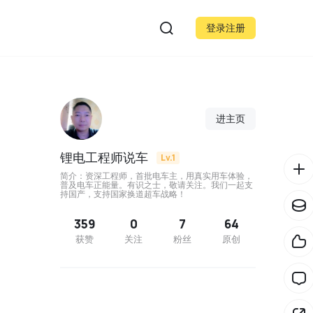
登录注册
进主页
锂电工程师说车
Lv.1
简介：资深工程师，首批电车主，用真实用车体验，
普及电车正能量。有识之士，敬请关注。我们一起支
持国产，支持国家换道超车战略！
359
0
7
64
获赞
关注
粉丝
原创