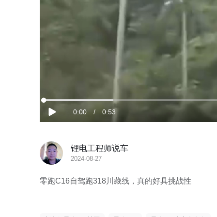
加
载
当
0:00
/
时
0:53
完
播
成
:
放
18.43%
前
长
锂电工程师说车
时
2024-08-27
间
零跑C16自驾跑318川藏线，真的好具挑战性
