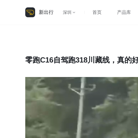
新出行
首页
产品库
深圳
零跑C16自驾跑318川藏线，真的