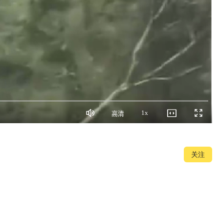
1x
高清
静
画
播
全
音
质
放
屏
速
度
关注