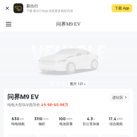
新出行
下载 App
下载 新出行App 浏览更多精彩内容
问界M9 EV
图片 121
问界M9 EV
进社区
49.98-65.98万
纯电
大型SUV
指导价
630
3110
100
4.3
17.4
km
mm
kWh
s
kWh
纯电续航
轴距
电池容量
百公里加速
综合能耗
驱