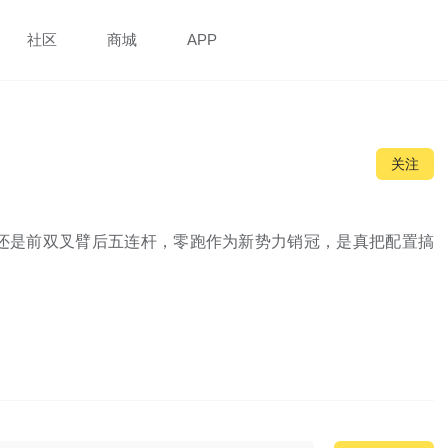
社区
商城
APP
关注
，底盘还是前双叉臂后五连杆，零跑作为新势力销冠，是真把配置搞