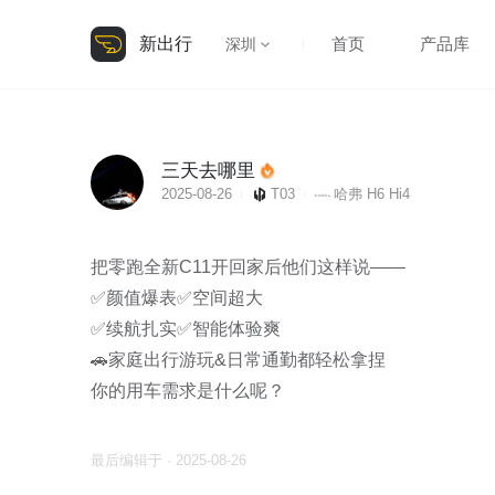
新出行
首页
产品库
深圳
三天去哪里
2025-08-26
T03
哈弗 H6 Hi4
把零跑全新C11开回家后他们这样说——

✅颜值爆表✅空间超大

✅续航扎实✅智能体验爽

🚗家庭出行游玩&日常通勤都轻松拿捏

你的用车需求是什么呢？
最后编辑于 · 2025-08-26