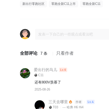
新出行零跑社区
零跑全新C11上市
零跑全新C11
全部评论
只看作者
7 条
爱出行的马儿
Lv.6
C11
还有800V羡慕了
2025-08-26
三天去哪里
Lv.4
作者
T03
哈弗 H6 Hi4