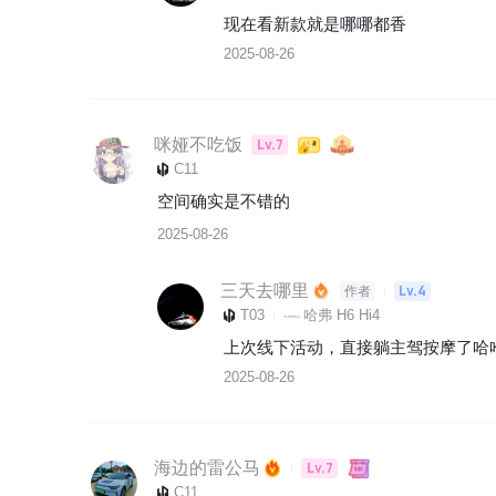
现在看新款就是哪哪都香
2025-08-26
咪娅不吃饭
Lv.7
C11
空间确实是不错的
2025-08-26
三天去哪里
Lv.4
作者
T03
哈弗 H6 Hi4
上次线下活动，直接躺主驾按摩了哈
2025-08-26
海边的雷公马
Lv.7
C11