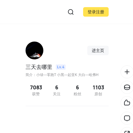
登录注册
进主页
三天去哪里
Lv.4
简介：小绿—零跑T 小黑—起亚K 大白—哈弗H
7083
6
6
1103
获赞
关注
粉丝
原创