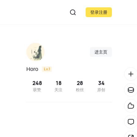
登录注册
进主页
Horo
Lv.1
248
18
28
34
获赞
关注
粉丝
原创