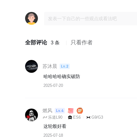
全部评论
只看作者
3 条
苏沐晨
Lv.2
哈哈哈哈确实破防
2025-07-20
燃风
Lv.4
乐道L90
ES6
G9/G3
这轮毂好看
2025-07-18