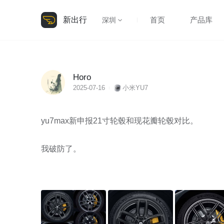
新出行
首页
产品库
深圳
Horo
2025-07-16
小米YU7
yu7max新申报21寸轮毂和现花瓣轮毂对比。

我破防了。
