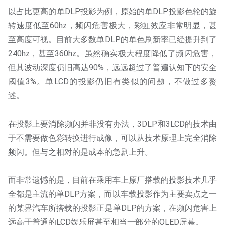
以占比更高的单DLP投影为例，原始的单DLP投影色轮的旋
转速度低至60hz，频闪危害极大，彩虹效应非常明显，甚
至高度可视。目前大多数单DLP的单色刷新率已经提升到了
240hz，甚至360hz。虽然确实极大程度降低了频闪危害，
但其波动深度仍旧高达90%，远远超过了普遍认知下的安全
阈值3%。单LCD的投影仍旧有类似的问题，不做过多赘
述。
在投影上要消除频闪并非没有办法，3DLP和3LCD的技术由
于不需要做色彩转换进行成像，可以从技术原理上完全消除
频闪。但与之相对的是成本的急剧上升。
而非常遗憾的是，目前在乘用车上原厂搭载的投影技术几乎
全都是主流的单DLP方案，而以车载投影作为主要卖点之一
的某界汽车所搭载的投影正是单DLP的方案，在频闪危害上
远高于普通的LCD娱乐屏甚至相当一部分的OLED屏幕。