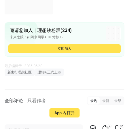
邀请您加入｜理想铁粉群(234)
未来之眼：@阿米同学AI i8 对标 L9
阿米同学AI：价格太远
阿米同学AI：没有一个像model y和yu7这样品牌够好，销量又够好，产品力也够强的车
立即加入
RCheng：光从乘坐空间，储物空间看，现在i8应该超过L9了
RCheng：小米品牌护城河感觉当前还比较难和特斯拉比。 不是品质不好，是小米太实在，性价比的标签深入人心。即使现在车卖的不便宜，感觉很多人也是性能配置满配让人感觉超值来购买的。特斯拉就毛坯，还卖和小米差不多甚至更贵的价格。
最后编辑于 · 2025-06-20
新出行理想社区
理想i6正式上市
全部评论
只看作者
最热
最新
最早
App 内打开
2
22