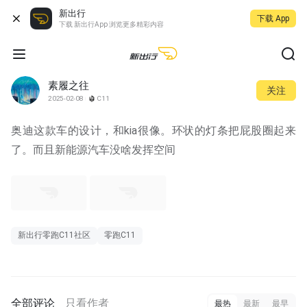
新出行
下载 App
下载 新出行App 浏览更多精彩内容
素履之往
关注
2025-02-08
C11
奥迪这款车的设计，和kia很像。环状的灯条把屁股圈起来
了。而且新能源汽车没啥发挥空间
新出行零跑C11社区
零跑C11
全部评论
只看作者
最热
最新
最早