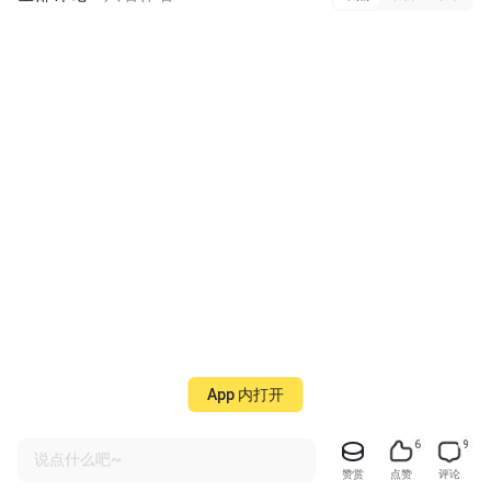
App 内打开
6
9
说点什么吧~
赞赏
点赞
评论