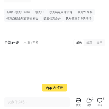
新出行领克10社区
领克10
领克纯电全球首秀
领克20爆料
领克旗舰全球首秀发布会
极氪领克合并
我对领克Z10的期待
全部评论
只看作者
最热
最新
最早
App 内打开
2
5
说点什么吧~
赞赏
点赞
评论