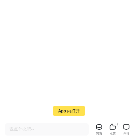
App 内打开
2
说点什么吧~
赞赏
点赞
评论