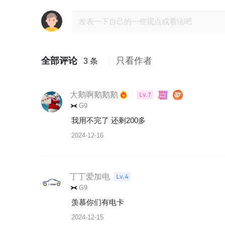
全部评论
只看作者
3 条
大鹅啊鹅鹅鹅
Lv.7
G9
我用不完了 还剩200多
2024-12-16
丁丁爱加电
Lv.4
G9
羡慕你们有电卡
2024-12-15