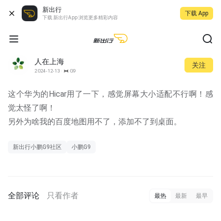
新出行
下载 App
下载 新出行App 浏览更多精彩内容
人在上海
关注
2024-12-13
G9
这个华为的Hicar用了一下，感觉屏幕大小适配不行啊！感
觉太怪了啊！
另外为啥我的百度地图用不了，添加不了到桌面。
新出行小鹏G9社区
小鹏G9
全部评论
只看作者
最热
最新
最早