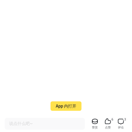
App 内打开
6
3
说点什么吧~
赞赏
点赞
评论