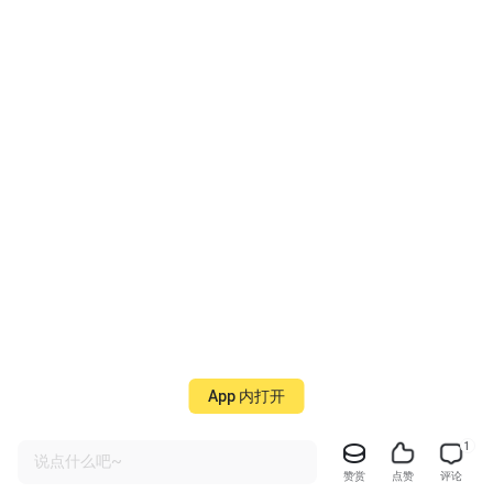
App 内打开
1
说点什么吧~
赞赏
点赞
评论