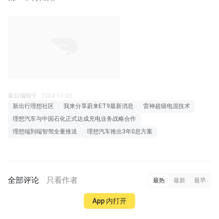
最后编辑于 · 2024-11-30
新出行理想社区
我来分享蔚来ET9最新消息
雷神超级电混技术
理想汽车与中国石化正式达成充电业务战略合作
理想端到端智驾全量推送
理想汽车推出3年0息方案
全部评论
只看作者
最热
最新
最早
App 内打开