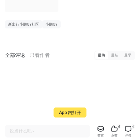
新出行小鹏G9社区
小鹏G9
全部评论
只看作者
最热
最新
最早
App 内打开
6
4
说点什么吧~
赞赏
点赞
评论