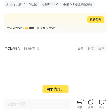
新出行小鹏P7+ EV社区
小鹏P7+ EV
小鹏P7+社区最新热帖
积分赞赏
129
共获得赞赏：
查看所有赞赏
全部评论
只看作者
最热
最新
最早
App 内打开
129
21
40
说点什么吧~
赞赏
点赞
评论