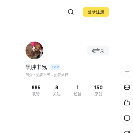
登录注册
进主页
黑胖书氪
Lv.2
简介：热爱自驾，热爱旅行！
886
8
1
150
获赞
关注
粉丝
原创