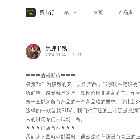
新出行
首页
产品库
深圳
黑胖书氪
2024-09-14
001
🌟🌟🌟值得期待🌟🌟🌟

极氪7x作为极氪的又一力作产品，虽然现在还没
我们第一感受就是这是一款性价比非常高的车。作
氪一直以来所有产品的一个高品格的要求。除此之
这样的一款首款SUV，我们对于它的上市还是充
末的时间专门去试驾一番。

🌟🌟🌟门店首推🌟🌟🌟

我们从下图就可以看出，虽然这款车还没有真正的