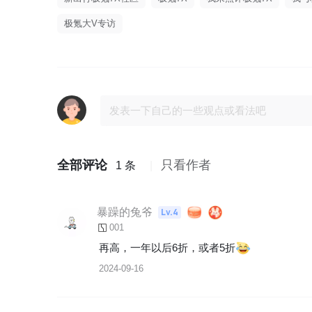
极氪大V专访
全部评论
只看作者
1 条
暴躁的兔爷
Lv.4
001
再高，一年以后6折，或者5折
2024-09-16