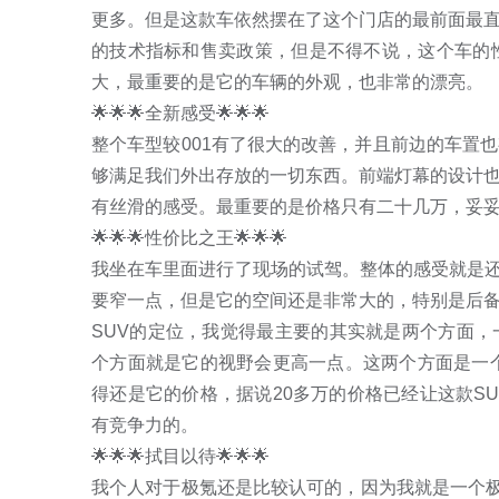
更多。但是这款车依然摆在了这个门店的最前面最
的技术指标和售卖政策，但是不得不说，这个车的
大，最重要的是它的车辆的外观，也非常的漂亮。

🌟🌟🌟全新感受🌟🌟🌟

整个车型较001有了很大的改善，并且前边的车置
够满足我们外出存放的一切东西。前端灯幕的设计
有丝滑的感受。最重要的是价格只有二十几万，妥妥
🌟🌟🌟性价比之王🌟🌟🌟

我坐在车里面进行了现场的试驾。整体的感受就是还
要窄一点，但是它的空间还是非常大的，特别是后
SUV的定位，我觉得最主要的其实就是两个方面
个方面就是它的视野会更高一点。这两个方面是一个
得还是它的价格，据说20多万的价格已经让这款S
有竞争力的。

🌟🌟🌟拭目以待🌟🌟🌟

我个人对于极氪还是比较认可的，因为我就是一个极