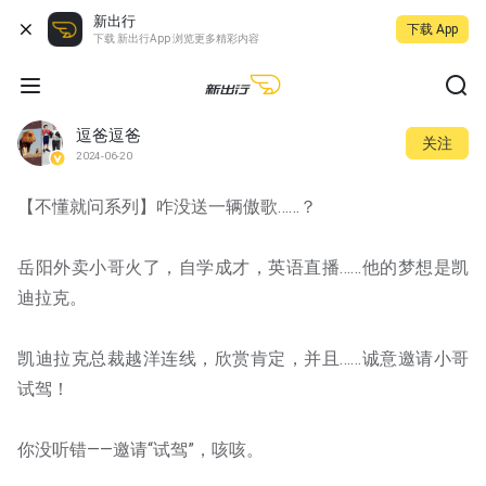
新出行
下载 App
下载 新出行App 浏览更多精彩内容
逗爸逗爸
关注
2024-06-20
【不懂就问系列】咋没送一辆傲歌……？
岳阳外卖小哥火了，自学成才，英语直播……他的梦想是凯
迪拉克。
凯迪拉克总裁越洋连线，欣赏肯定，并且……诚意邀请小哥
试驾！
你没听错——邀请“试驾”，咳咳。