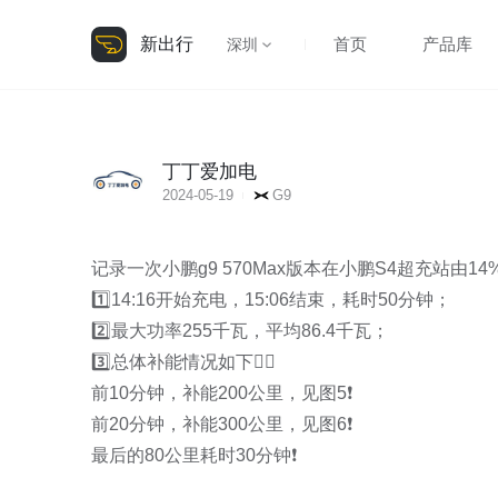
新出行
首页
产品库
深圳
丁丁爱加电
2024-05-19
G9
记录一次小鹏g9 570Max版本在小鹏S4超充站由14%
1️⃣14:16开始充电，15:06结束，耗时50分钟；

2️⃣最大功率255千瓦，平均86.4千瓦；

3️⃣总体补能情况如下👇🏻

前10分钟，补能200公里，见图5❗

前20分钟，补能300公里，见图6❗

最后的80公里耗时30分钟❗
