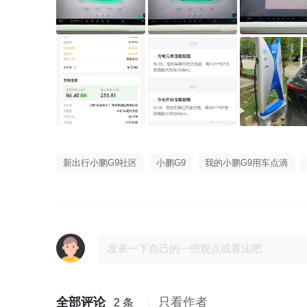
新出行小鹏G9社区
小鹏G9
我的小鹏G9用车点滴
全部评论
只看作者
2 条