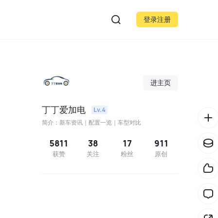
登录注册
进主页
丁丁爱加电
Lv.4
简介：新车资讯｜配置一览｜车型对比
5811
38
17
911
获赞
关注
粉丝
原创