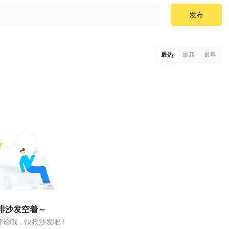
发布
最热
最新
最早
排沙发空着～
评论哦，快抢沙发吧！