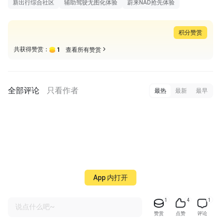
新出行综合社区
辅助驾驶无图化体验
蔚来NAD抢先体验
积分赞赏
1
共获得赞赏：
查看所有赞赏
全部评论
只看作者
最热
最新
最早
App 内打开
1
4
1
说点什么吧~
赞赏
点赞
评论