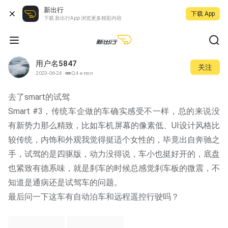
新出行
下载 App
下载 新出行App 浏览更多精彩内容
用户名5847
关注
2023-06-24
Q4 e-tron
去了smart的试驾
Smart #3，传统车企做的车确实感受不一样，总的来说没
有新势力那么精致，比如车机屏幕的像素低、UI设计风格比
较传统，内饰和外观我觉得挺适个女性的，毕竟出自奔驰之
手，试驾的是四驱版，动力没得说，车小也挺好开的，底盘
也紧致有德系味，就是刹车的时候总感觉刹车板的微震，不
知道是通病还是试驾车的问题。
最后问一下这车有自动泊车和远程遥控行驶吗？