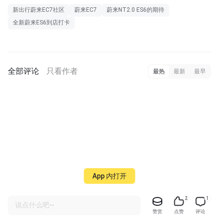
新出行蔚来EC7社区
蔚来EC7
蔚来NT2.0 ES6的期待
全新蔚来ES6到店打卡
全部评论
只看作者
最热
最新
最早
App 内打开
2
1
说点什么吧~
赞赏
点赞
评论