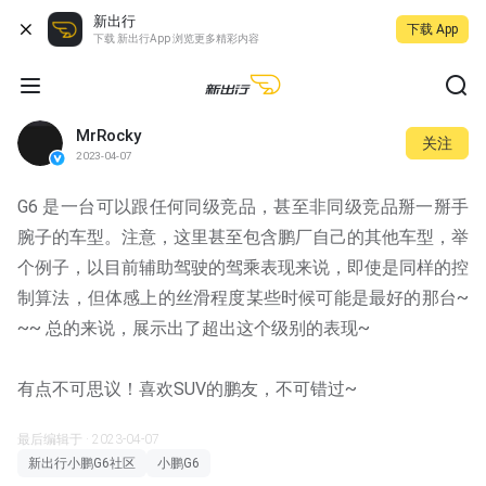
新出行
下载 App
下载 新出行App 浏览更多精彩内容
MrRocky
关注
2023-04-07
G6 是一台可以跟任何同级竞品，甚至非同级竞品掰一掰手
腕子的车型。注意，这里甚至包含鹏厂自己的其他车型，举
个例子，以目前辅助驾驶的驾乘表现来说，即使是同样的控
制算法，但体感上的丝滑程度某些时候可能是最好的那台~
~~ 总的来说，展示出了超出这个级别的表现~
有点不可思议！喜欢SUV的鹏友，不可错过~
最后编辑于 · 2023-04-07
新出行小鹏G6社区
小鹏G6