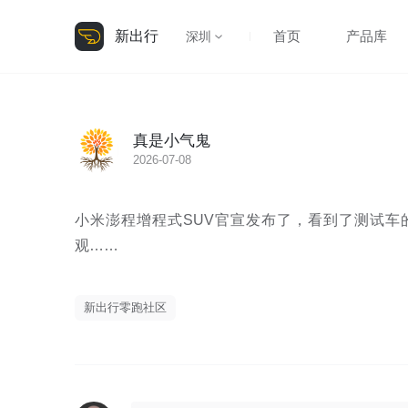
新出行
首页
产品库
深圳
真是小气鬼
2026-07-08
小米澎程增程式SUV官宣发布了，看到了测试
观……
新出行零跑社区