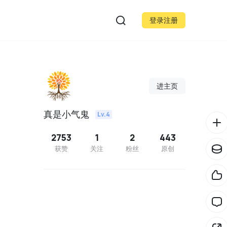
登录注册
进主页
真是小气鬼
Lv.4
2753
1
2
443
获赞
关注
粉丝
原创