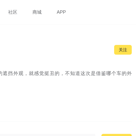
社区
商城
APP
关注
车的遮挡外观，就感觉挺丑的，不知道这次是借鉴哪个车的外