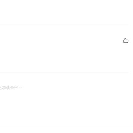
已加载全部～