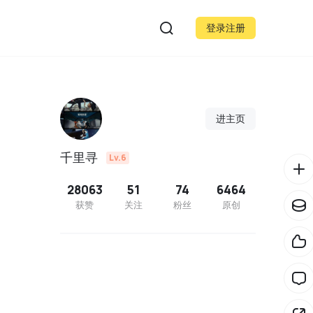
登录注册
进主页
千里寻
Lv.6
28063
51
74
6464
获赞
关注
粉丝
原创