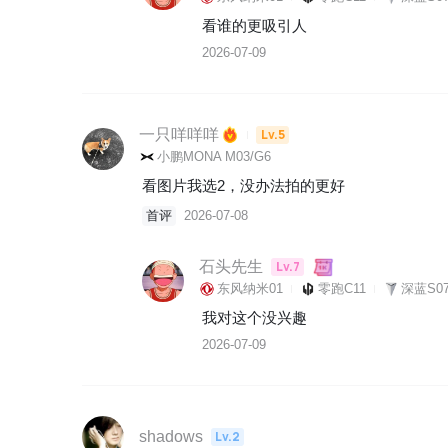
看谁的更吸引人
2026-07-09
一只咩咩咩
Lv.5
小鹏MONA M03/G6
看图片我选2，没办法拍的更好
首评
2026-07-08
石头先生
Lv.7
东风纳米01
零跑C11
深蓝S07
我对这个没兴趣
2026-07-09
shadows
Lv.2