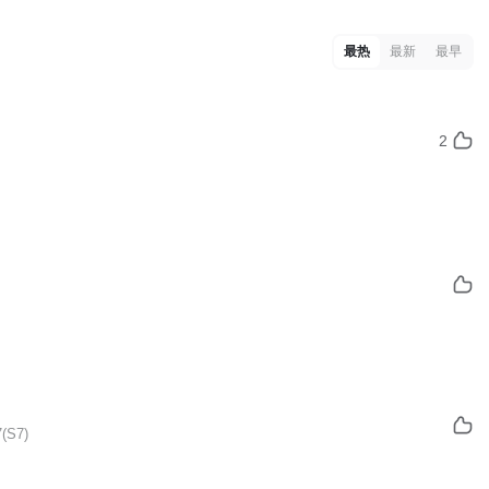
最热
最新
最早
2
(S7)