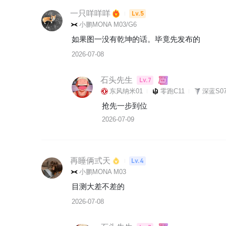
一只咩咩咩
Lv.5
小鹏MONA M03/G6
如果图一没有乾坤的话。毕竟先发布的
2026-07-08
石头先生
Lv.7
东风纳米01
零跑C11
深蓝S07
抢先一步到位
2026-07-09
再睡俩弎天
Lv.4
小鹏MONA M03
目测大差不差的
2026-07-08