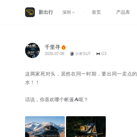
新出行
首页
产品库
深圳
千里寻
2026-07-08
小米SU7
G3
这两家死对头，居然在同一时期，要出同一卖点
水！！

话说，你喜欢哪个帐篷⛺呢？