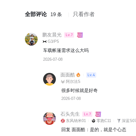
全部评论
只看作者
19 条
鹏友晨光
Lv.7
G3/P5
车载帐篷需求这么大吗
2026-07-08
面面酷
Lv.4
阿尔法S
很多时候就是好奇
2026-07-08
石头先生
Lv.7
东风纳米01
零跑C11
深蓝S07
回复 
面面酷
：
是的，就是个心态