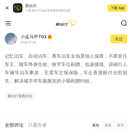
新出行
下载 App
下载 新出行App 浏览更多精彩内容
小蓝马甲T03
关注
2026-07-08
记忆泊车、自动泊车、离车泊车全场景纳入保障，不限首任
车主、随车终身生效。狭窄车位剐蹭、低速撞墙、误碰行人
车辆等泊车事故，无需车主报保险，车企直接赔付全部损
失，解决城市停车最频发的小额剐蹭纠纷。
新出行零跑社区
全部评论
只看作者
最热
最新
最早