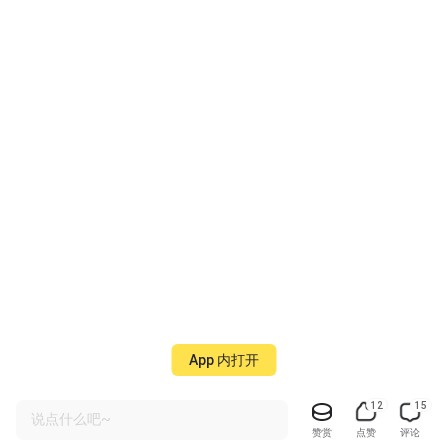
App 内打开
12
15
说点什么吧~
赞赏
点赞
评论