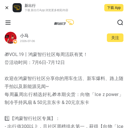
新出行
下载 App
下载 新出行App 浏览更多精彩内容
小马
关注
2026-07-06
🎁VOL.19丨鸿蒙智行社区每周活跃有奖！
⏰活动时间：7月6日-7月12日
欢迎在鸿蒙智行社区分享你的用车生活、新车爆料、路上随
手拍以及新能源见闻~
每周赢周出行精选好礼🎁本期尖货：向物「Ice z power」 
制冷手持风扇 & 50元京东卡 & 20元京东卡
1️⃣【鸿蒙智行社区专属】：
- 出行值300以上，且社区周榜排名第一，获得【向物「Ice 