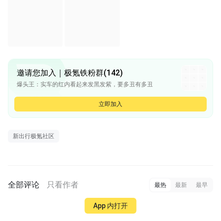
邀请您加入｜极氪铁粉群(142)
爆头王：实车的红内看起来发黑发紫，要多丑有多丑
爆头王：[图片]
爆头王：这是同一个色吗{:无语02:}
立即加入
已经极度氪制了：这是棕色吧
wzc19870721：@小马 我的奖品和积分呢？
新出行极氪社区
全部评论
只看作者
最热
最新
最早
App 内打开