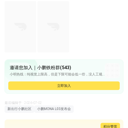
邀请您加入｜小鹏铁粉群(543)
小明热线：纯视觉上限高，但是下限可能会低一些，没人工规则过多的干预的结果
小明热线：华为辅助驾驶起码加上软件最少5万以上吧，如果是小康则要15万给到华为
小明热线：小康平均每台车需要付给华为13-15万左右的钱
立即加入
我是一条龙：塞力斯不知道后续怎么想，爱娃也快推第一款车了...加上财报这么难看，居然出现亏损
天津老张：各家的端到端仍需努力啊{:狗头02:}
最后编辑于 · 2026-07-02
新出行小鹏社区
小鹏MONA L03发布会
积分赞赏