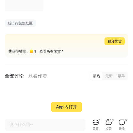
新出行极氪社区
积分赞赏
1
共获得赞赏：
查看所有赞赏
全部评论
只看作者
最热
最新
最早
App 内打开
1
13
5
说点什么吧~
赞赏
点赞
评论