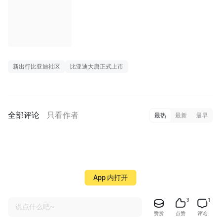
00:20
新出行比亚迪社区
比亚迪大唐正式上市
全部评论
只看作者
最热
最新
最早
App 内打开
3
1
说点什么吧~
赞赏
点赞
评论