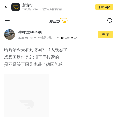
新出行
下载 App
下载 新出行App 浏览更多精彩内容
生椰拿铁半糖
关注
G9/全新小鹏P7/G6
2026-06-15
ES8
L9
哈哈哈今天看到德国7：1太残忍了
想想国足也是2：0了库拉索的
是不是等于国足也进了德国的球