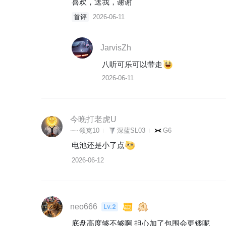
喜欢，送我，谢谢
首评
2026-06-11
JarvisZh
八听可乐可以带走
2026-06-11
今晚打老虎U
领克10
深蓝SL03
G6
电池还是小了点
2026-06-12
neo666
Lv.2
底盘高度够不够啊 担心加了包围会更矮呢