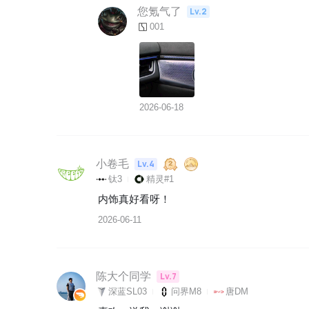
您氪气了
Lv.2
001
2026-06-18
小卷毛
Lv.4
钛3
精灵#1
内饰真好看呀！
2026-06-11
陈大个同学
Lv.7
深蓝SL03
问界M8
唐DM