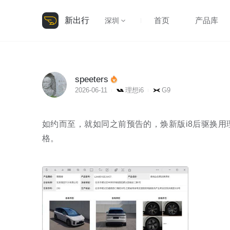
新出行
首页
产品库
深圳
speeters
2026-06-11
理想i6
G9
如约而至，就如同之前预告的，焕新版i8后驱换用
格。