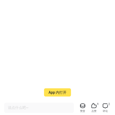
App 内打开
9
2
说点什么吧~
赞赏
点赞
评论