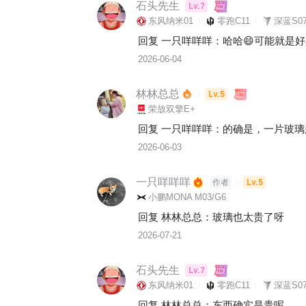
石头先生
Lv.7
东风纳米01
零跑C11
深蓝S07
回复 
一只咩咩咩
：
哈哈😄可能就是
2026-06-04
林林总总
Lv.5
荣放双擎E+
回复 
一只咩咩咩
：
的确是，一片玻璃
2026-06-03
一只咩咩咩
Lv.5
作者
小鹏MONA M03/G6
回复 
林林总总
：
玻璃也太贵了呀
2026-07-21
石头先生
Lv.7
东风纳米01
零跑C11
深蓝S07
回复 
林林总总
：
东西确实是贵呢