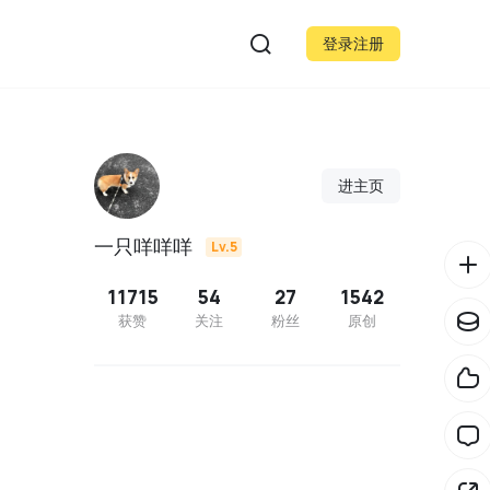
登录注册
进主页
一只咩咩咩
Lv.5
11715
54
27
1542
获赞
关注
粉丝
原创