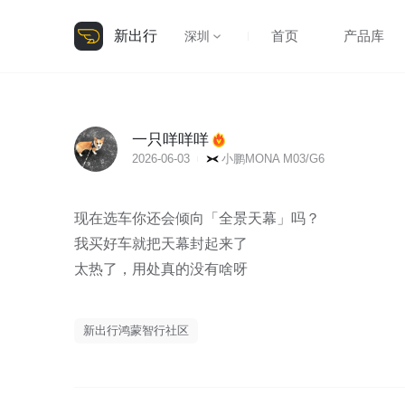
新出行
首页
产品库
深圳
一只咩咩咩
2026-06-03
小鹏MONA M03/G6
现在选车你还会倾向「全景天幕」吗？

我买好车就把天幕封起来了

新出行鸿蒙智行社区