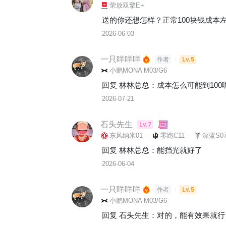
荣放双擎E+
送的你还想怎样？正常100块钱成本
2026-06-03
一只咩咩咩
Lv.5
作者
小鹏MONA M03/G6
回复 
林林总总
：
成本怎么可能到100
2026-07-21
石头先生
Lv.7
东风纳米01
零跑C11
深蓝S07
回复 
林林总总
：
能挡光就好了
2026-06-04
一只咩咩咩
Lv.5
作者
小鹏MONA M03/G6
回复 
石头先生
：
对的，能有效果就行