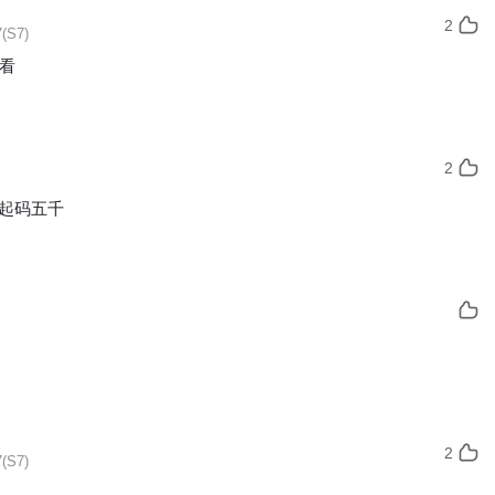
2
(S7)
好看
2
起码五千
2
(S7)