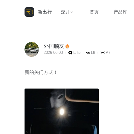
新出行
首页
产品库
深圳
外国鹏友
2026-06-03
ET5
L9
P7
新的关门方式！