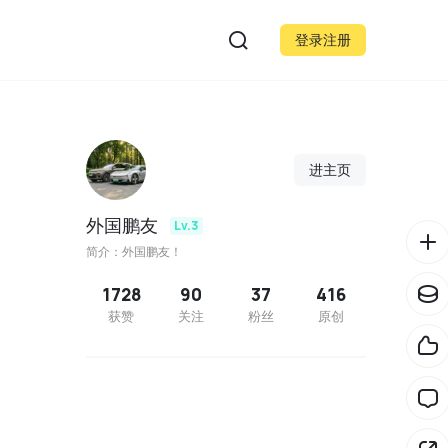
登录注册
进主页
外国鹏友
Lv.3
简介：外国鹏友！
1728
90
37
416
获赞
关注
粉丝
原创