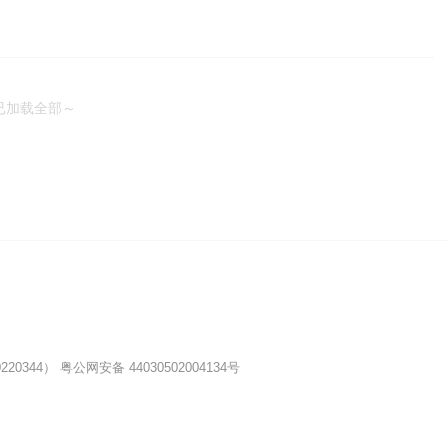
已加载全部～
20344）
粤公网安备 44030502004134号