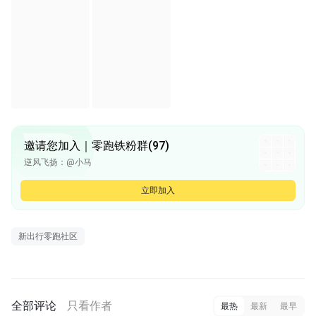
邀请您加入｜零跑铁粉群(97)
逆风飞扬：@小马
逆风飞扬：车主群能加一下吗 微信说话没理
小马：收到。我邀请你
立即加入
是李不是lee：微信也拉一下我@小马
小马：好嘞
新出行零跑社区
全部评论
只看作者
最热
最新
最早