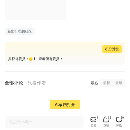
00:45
新出行理想社区
积分赞赏
1
共获得赞赏：
查看所有赞赏
全部评论
只看作者
最热
最新
最早
App 内打开
1
12
20
说点什么吧~
赞赏
点赞
评论