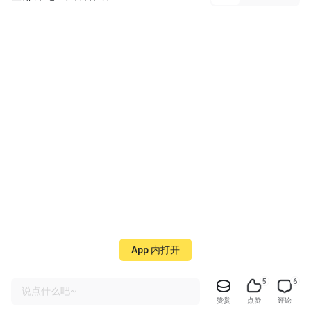
App 内打开
5
6
说点什么吧~
赞赏
点赞
评论