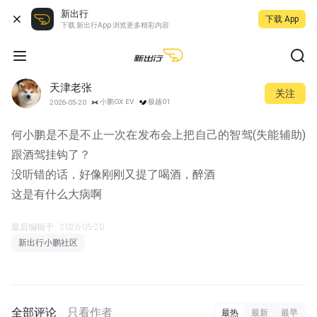
新出行
下载 App
下载 新出行App 浏览更多精彩内容
天津老张
关注
小鹏GX EV
极越01
2026-05-20
何小鹏是不是不止一次在发布会上把自己的智驾(失能辅助)
跟酒驾挂钩了？
没听错的话，好像刚刚又提了喝酒，醉酒
这是有什么大病啊
最后编辑于 · 2026-05-20
新出行小鹏社区
全部评论
只看作者
最热
最新
最早