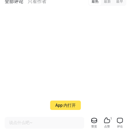
全部评论
只看作者
最热
最新
最早
App 内打开
1
说点什么吧~
赞赏
点赞
评论