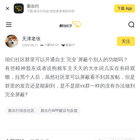
新出行
下载 App
下载 新出行App 浏览更多精彩内容
天津老张
关注
小鹏GX EV
极越01
2026-04-21
咱们社区群里可以开通自主`完全´屏蔽个别人的功能吗？
有些精神股东或者说狗粮车主天天的大水词儿实在有碍观
瞻，拉黑个人后，虽然社区里可以屏蔽看不到其发帖，但是
群里的发言还是能刷到，是不是跟vx群一样的没有办法做到
完全屏蔽?
新出行综合社区
新出行APP建议与反馈