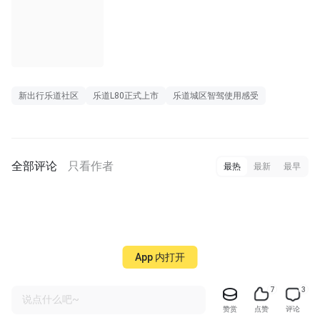
00:21
新出行乐道社区
乐道L80正式上市
乐道城区智驾使用感受
全部评论
只看作者
最热
最新
最早
App 内打开
7
3
说点什么吧~
赞赏
点赞
评论