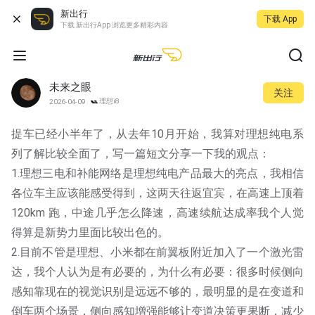
新出行
下载 App
下载 新出行App 浏览更多精彩内容
未来之眼
关注
理想i8
2026-04-09
提车已经小半年了，从去年10月开始，我算对理想纯电系
列了解比较全面了，写一篇短文分享一下我的观点：
1.理想三电和补能网络是理想纯电产品最大的亮点，我相信
各位车主应该能感受得到，这两天往返宜宾，在高速上顶着
120km 跑，中途几乎怎么降速，高速续航达成率我个人觉
得算是新势力里面比较出色的。
2.目前不管是理想、小米都在前翼板附近加入了一个激光雷
达，我个人认为是有必要的，为什么有必要：很多时候侧向
感知靠现在的视觉识别是远远不够的，最明显的是在变道和
倒车两个场景，侧向感知增强能够让变道决策更果断，减少