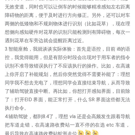
无效变道，同时也可以让倒车的时候能够精准感知左右距离
障碍物的距离，便于及时进行方向修正。另外，还可以对车
两侧的低矮物和不规则物体进行识别（比如花草），现在理
想侧向感知硬件对花草的识别只能检测到有障碍物，每次一
遇到花草在车旁边就会提醒距离过近。
3.智能座舱，我就谈谈实际体验：首先是语控，目前 i8的语
控，我觉得能用，但是有部分时段会出现对于用车者的指令
识别不准导致错误执行了不应该执行的操作。比如，在高速
上你开启了补能规划，然后你突然觉得不需要补能了：理想
同学我不想去充电了，理想同学会直接结束导航，从而导致
了辅助驾驶直接中断。再比如，你想打开感知界面，目前除
了：打开EID 界面，能正常打开，什么 SR 界面这些都无法
执行命令。
4.辅助驾驶，都到8.4了，理想 vla 还是会高频发生跟着导航
把车道走错，在高速路收费站一直不停的在选 etc 车道，
最后导致在高速路收费站蛇形走位