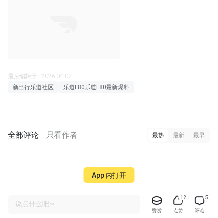
最后编辑于 · 2026-04-07
新出行乐道社区
乐道L80乐道L80最新爆料
全部评论
只看作者
最热
最新
最早
App 内打开
12
5
说点什么吧~
赞赏
点赞
评论