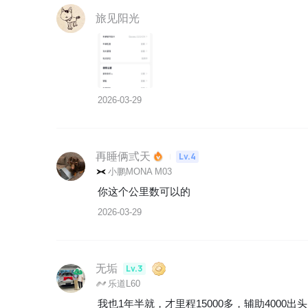
旅见阳光
2026-03-29
再睡俩弎天
Lv.4
小鹏MONA M03
你这个公里数可以的
2026-03-29
无垢
Lv.3
乐道L60
我也1年半就，才里程15000多，辅助4000出头