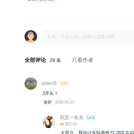
全部评论
只看作者
29 条
peter苏
Lv.1
2开头？
首评
2026-01-21
我是一条龙
Lv.2
智己L6
大胆点，我估计实际最终27-28左