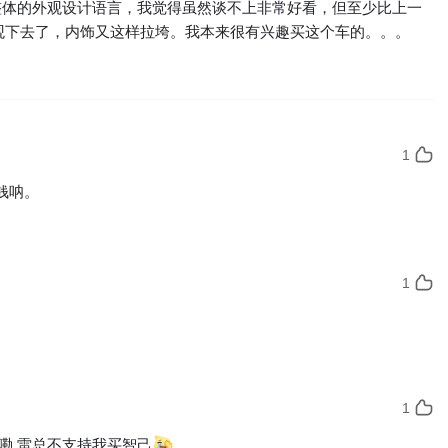
们整体的外观设计语言，我觉得虽然谈不上非常好看，但至少比上一
外观下去了，内饰又这样拉垮。我本来很有兴趣买这个车的。。。
1
钱呐。
1
1
嘞 雷总不支持我买智己