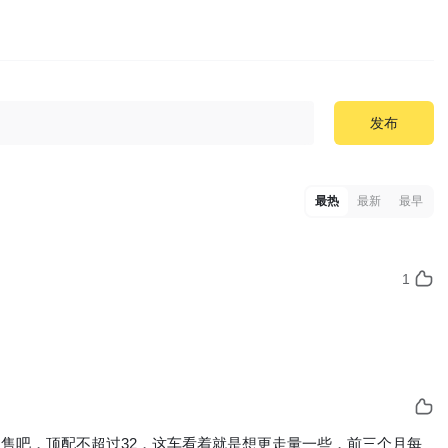
发布
最热
最新
最早
1
右起售吧，顶配不超过32，这车看着就是想更走量一些，前三个月每