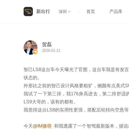
新出行
首页
产品库
深圳
贺磊
2026-01-21
智己LS8这台车今天曝光了官图，这台车我是有发
状态的。

外形比之前的智己设计风格要粗犷，侧颜有点美式SU
我试了一下第三排，我176身高进去，第二排舒适
LS9大哥的，该有的都有。

我觉得这台LS8的实用性更强，搭配后轮转向空悬等
今天
@IM微萌
  和我透露了一个智驾最新版本，据说