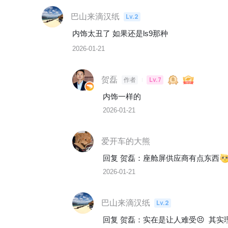
巴山来滴汉纸
Lv.2
内饰太丑了 如果还是ls9那种
2026-01-21
贺磊
Lv.7
作者
内饰一样的
2026-01-21
爱开车的大熊
回复 
贺磊
：
座舱屏供应商有点东西
2026-01-21
巴山来滴汉纸
Lv.2
回复 
贺磊
：
实在是让人难受😣  