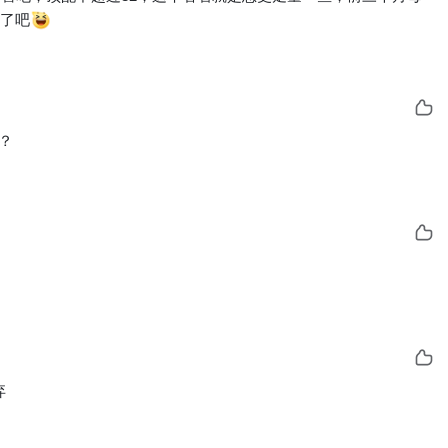
期了吧
？
弃