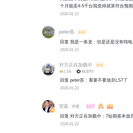
个月能卖4-5千台我觉得就算符合预
2026-01-21
peter苏
Lv.1
回复 
我是一条龙
：
但是还是没有纯电
2026-01-21
对方正在加载中
Lv.1
LS6
精灵#3
回复 
peter苏
：
看要不要放弃LS7了
2026-01-22
贺磊
Lv.7
作者
回复 
对方正在加载中
：
7短期基本放
2026-01-22