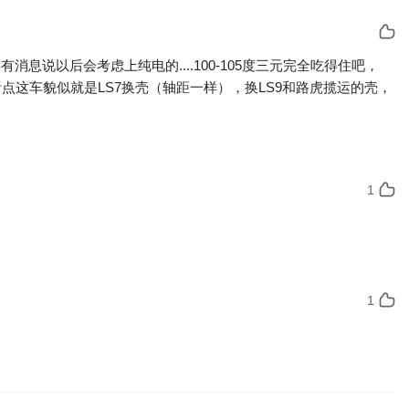
消息说以后会考虑上纯电的....100-105度三元完全吃得住吧，
难听点这车貌似就是LS7换壳（轴距一样），换LS9和路虎揽运的壳，
1
1