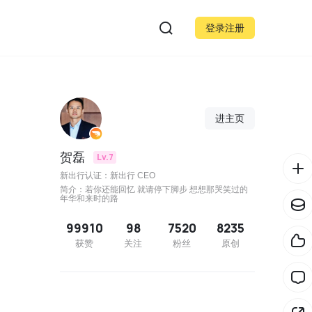
登录注册
进主页
贺磊
Lv.7
新出行认证：新出行 CEO
简介：若你还能回忆 就请停下脚步 想想那哭笑过的
年华和来时的路
99910
98
7520
8235
获赞
关注
粉丝
原创