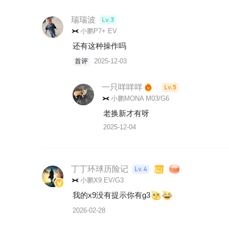
瑞瑞波
Lv.3
小鹏P7+ EV
还有这种操作吗  
首评
2025-12-03
一只咩咩咩
Lv.5
小鹏MONA M03/G6
老换新才有呀
2025-12-04
丁丁环球历险记
Lv.4
小鹏X9 EV/G3
我的x9没有提示你有g3
2026-02-28