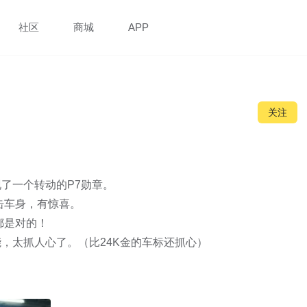
社区
商城
APP
关注
一个转动的P7勋章。

车身，有惊喜。

是对的！

太抓人心了。（比24K金的车标还抓心）
