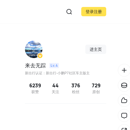
登录注册
进主页
来去无踪
Lv.4
新出行认证：新出行-小鹏P7社区车主版主
6239
44
376
729
获赞
关注
粉丝
原创